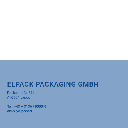
ELPACK PACKAGING GMBH
Packerstraße 281
AT-8501 Lieboch
Tel.:
+43 – 3136 / 9000-0
office@elpack.at