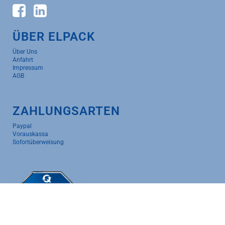
ÜBER ELPACK
Über Uns
Anfahrt
Impressum
AGB
ZAHLUNGSARTEN
Paypal
Vorauskassa
Sofortüberweisung