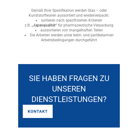
Gemäß Ihrer Spezifikation werden Glas – oder
Kunststoffwaren aussortiert und wiederverpackt.
sortieren nach spezifizierten Kriterien
z.B.
„Japanqualität“
für pharmazeutische Verpackung
aussortieren von mangelhaften Teilen
Die Arbeiten werden unter keim- und partikelarmen
Arbeitsbedingungen durchgeführt
SIE HABEN FRAGEN ZU
UNSEREN
DIENSTLEISTUNGEN?
KONTAKT